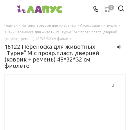
0
Главная
-
Каталог товаров для животных
-
Аксессуары и игрушки
-
16122 Переноска для животных "Турне" M с прозр.пласт. дверцей
(коврик + ремень) 48*32*32 см фиолето
16122 Переноска для животных
"Турне" M с прозр.пласт. дверцей
(коврик + ремень) 48*32*32 см
фиолето