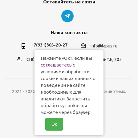
Оставайтесь на связи
Наши контакты
+7(931)385-20-27
info@lapus.ru
Нажмите «Ок», если вы
СПб, пр.Обуховской Обороны, д.116, лит.Е, 205
соглашаетесь
с
условиями обработки
cookie и ваших данных о
поведении на сайте,
2021 - 2026 © Lapus.ru - магазин товаров для животных.
необходимых для
аналитики. Запретить
обработку cookie вы
можете через браузер.
Ок