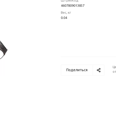
ШтрихКод
4607809013857
Вес, кг
0.04
Ц
Поделиться
от