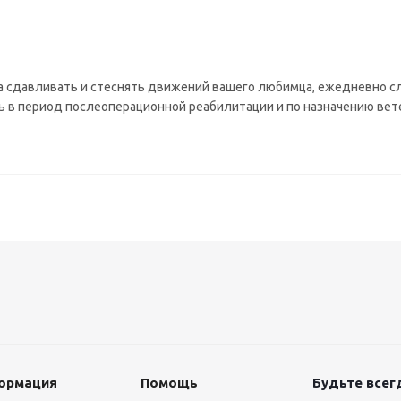
а сдавливать и стеснять движений вашего любимца, ежедневно с
ть в период послеоперационной реабилитации и по назначению вет
ормация
Помощь
Будьте всегд