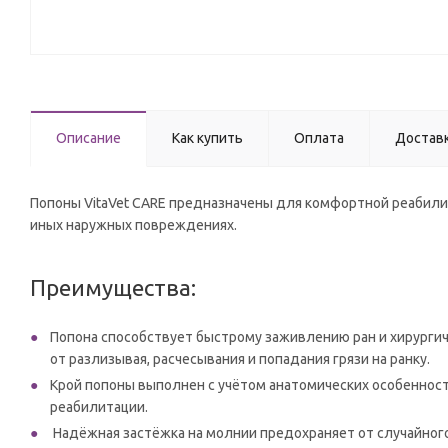
Описание
Как купить
Оплата
Достав
Попоны VitaVet CARE предназначены для комфортной реабили
иных наружных повреждениях.
Преимущества:
Попона способствует быстрому заживлению ран и хирургиче
от разлизывая, расчесывания и попадания грязи на ранку.
Крой попоны выполнен с учётом анатомических особенност
реабилитации.
Надёжная застёжка на молнии предохраняет от случайног