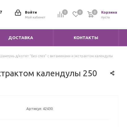
7
Войти
Корзина
0
0
0
0
Мой кабинет
пуста
ДОСТАВКА
КОНТАКТЫ
Шампунь д/котят "Без слез" с витаминами и экстрактом календулы
кстрактом календулы 250
Артикул:
42430