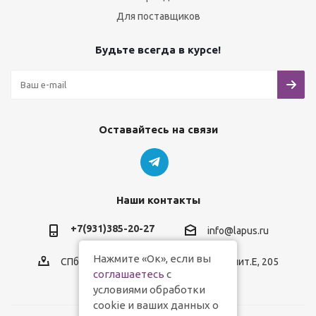
Для поставщиков
Будьте всегда в курсе!
Оставайтесь на связи
Наши контакты
+7(931)385-20-27
info@lapus.ru
Нажмите «Ок», если вы
СПб, пр.Обуховской Обороны, д.116, лит.Е, 205
соглашаетесь
с
условиями обработки
cookie и ваших данных о