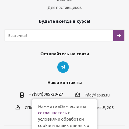
Для поставщиков
Будьте всегда в курсе!
Оставайтесь на связи
Наши контакты
+7(931)385-20-27
info@lapus.ru
Нажмите «Ок», если вы
СПб, пр.Обуховской Обороны, д.116, лит.Е, 205
соглашаетесь
с
условиями обработки
cookie и ваших данных о