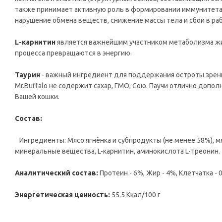
также принимает активную роль в формировании иммунитета.
нарушение обмена веществ, снижение массы тела и сбои в раб
L-карнитин
является важнейшим участником метаболизма жи
процесса превращаются в энергию.
Таурин
- важный ингредиент для поддержания остроты зрен
Mr.Buffalo не содержит сахар, ГМО, Сою. Паучи отлично допол
Вашей кошки.
Состав:
Ингредиенты: Мясо ягнёнка и субпродукты (не менее 58%), м
минеральные вещества, L-карнитин, аминокислота L-треонин.
Аналитический состав:
Протеин - 6%, Жир - 4%, Клетчатка - 
Энергетическая ценность:
55.5 Ккал/100 г