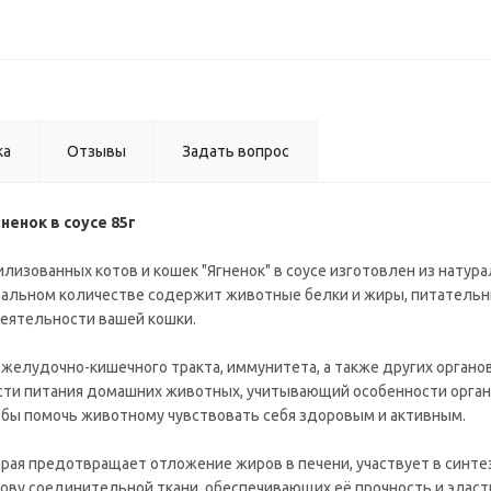
ка
Отзывы
Задать вопрос
енок в соусе 85г
изованных котов и кошек "Ягненок" в соусе изготовлен из натура
имальном количестве содержит животные белки и жиры, питатель
еятельности вашей кошки.
елудочно-кишечного тракта, иммунитета, а также других органов
ласти питания домашних животных, учитывающий особенности орга
обы помочь животному чувствовать себя здоровым и активным.
орая предотвращает отложение жиров в печени, участвует в синте
ову соединительной ткани, обеспечивающих её прочность и эласти