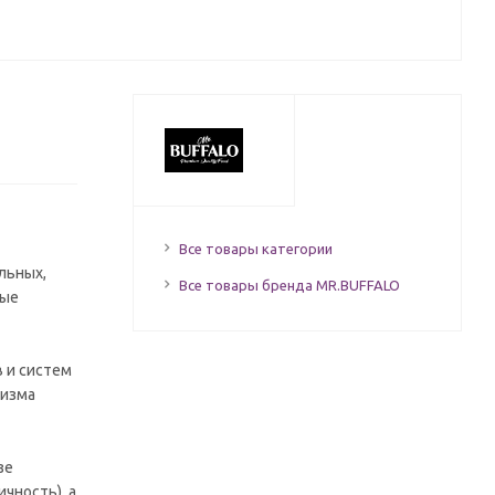
Все товары категории
льных,
Все товары бренда MR.BUFFALO
ные
 и систем
низма
зе
чность), а