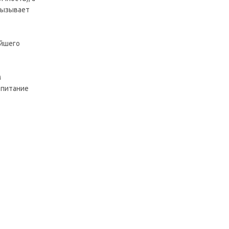
вызывает
ейшего
м
 питание