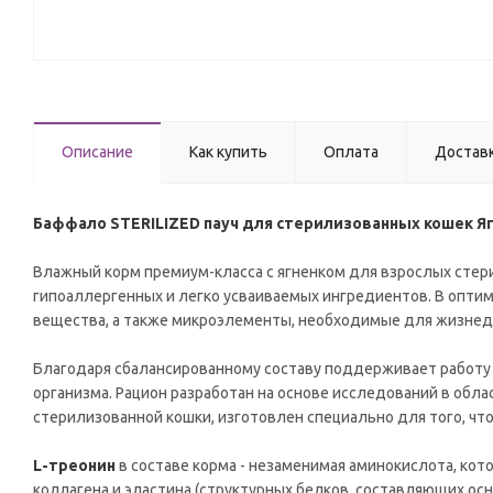
Описание
Как купить
Оплата
Достав
Баффало STERILIZED пауч для стерилизованных кошек Ягн
Влажный корм премиум-класса с ягненком для взрослых стерил
гипоаллергенных и легко усваиваемых ингредиентов. В опт
вещества, а также микроэлементы, необходимые для жизнед
Благодаря сбалансированному составу поддерживает работу ж
организма. Рацион разработан на основе исследований в об
стерилизованной кошки, изготовлен специально для того, чт
L-треонин
в составе корма - незаменимая аминокислота, кот
коллагена и эластина (структурных белков, составляющих осн