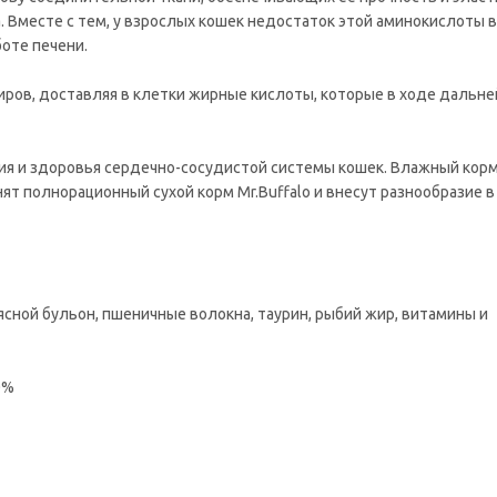
 Вместе с тем, у взрослых кошек недостаток этой аминокислоты 
оте печени.
ров, доставляя в клетки жирные кислоты, которые в ходе дальн
ия и здоровья сердечно-сосудистой системы кошек. Влажный кор
нят полнорационный сухой корм Mr.Buffalo и внесут разнообразие в
ясной бульон, пшеничные волокна, таурин, рыбий жир, витамины и
0%