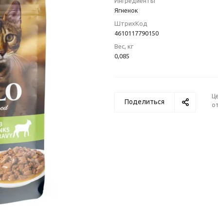
Ингредиенты
Ягненок
ШтрихКод
4610117790150
Вес, кг
0,085
Ц
Поделиться
от