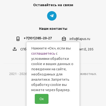
Оставайтесь на связи
Наши контакты
+7(931)385-20-27
info@lapus.ru
Нажмите «Ок», если вы
СПб, пр.Обуховской Обороны, д.116, лит.Е, 205
соглашаетесь
с
условиями обработки
cookie и ваших данных о
поведении на сайте,
2021 - 2026 © Lapus.ru - магазин товаров для животных.
необходимых для
аналитики. Запретить
обработку cookie вы
можете через браузер.
Ок