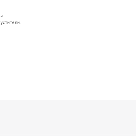
ы,
густители,