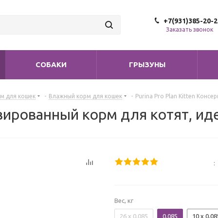
+7(931)385-20-2
Заказать звонок
СОБАКИ
ГРЫЗУНЫ
м для кошек
-
Влажный корм для кошек
-
Purina Pro Plan Kitten Консе
рвированный корм для котят, идей
:
Вес, кг
26 x 0,085
0,085
10 x 0,08