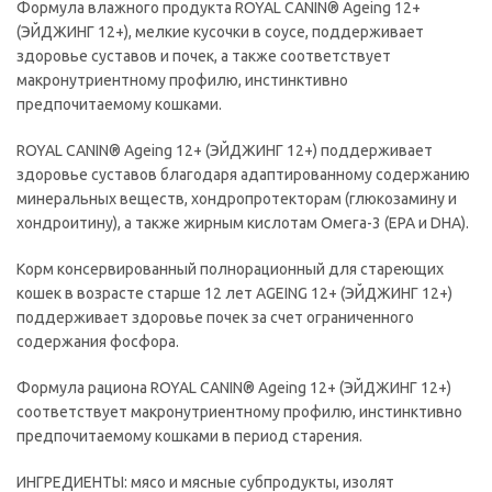
Формула влажного продукта ROYAL CANIN® Ageing 12+
(ЭЙДЖИНГ 12+), мелкие кусочки в соусе, поддерживает
здоровье суставов и почек, а также соответствует
макронутриентному профилю, инстинктивно
предпочитаемому кошками.
ROYAL CANIN® Ageing 12+ (ЭЙДЖИНГ 12+) поддерживает
здоровье суставов благодаря адаптированному содержанию
минеральных веществ, хондропротекторам (глюкозамину и
хондроитину), а также жирным кислотам Омега-3 (EPA и DHA).
Корм консервированный полнорационный для стареющих
кошек в возрасте старше 12 лет AGEING 12+ (ЭЙДЖИНГ 12+)
поддерживает здоровье почек за счет ограниченного
содержания фосфора.
Формула рациона ROYAL CANIN® Ageing 12+ (ЭЙДЖИНГ 12+)
соответствует макронутриентному профилю, инстинктивно
предпочитаемому кошками в период старения.
ИНГРЕДИЕНТЫ: мясо и мясные субпродукты, изолят