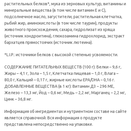
растительных белков*, мука из зерновых культур, витамины и
минеральные вещества (в том числе витамин Е и С),
подсолнечное масло, загустители, растительная клетчатка,
рыбий жир, аминокислоты (в том числе таурин), продукты
животного происхождения, сахара, гидролизат из хряща
(источник хондроитина), глюкозамина гидрохлорид, экстракт
бархатцев прямостоячих (источник лютеина).
*L.I.P.: источники белков с высокой степенью усвояемости.
СОДЕРЖАНИЕ ПИТАТЕЛЬНЫХ ВЕЩЕСТВ (100 г): Белки – 9,6 г,
Жиры – 4,1 г, Зола – 1,5 г, Клетчатка пищевая – 1,0 г, Влага –
80,0 г, Кальций – 0,17 г, жирные кислоты EPA/DHA – 0,16 г.
ДОБАВЛЕННЫЕ ВЕЩЕСТВА (в 1 кг): Витамин Д3 – 296 МЕ,
Железо – 13,3 мг, Йод – 0,6 мг, Медь – 2,2 мг, Марганец – 2,2 мг,
Цинк – 36,8 мг.
Информация об ингредиентах и нутриентном составе на сайте
является справочной. Вся информация о продукте
представлена непосредственно на упаковке.