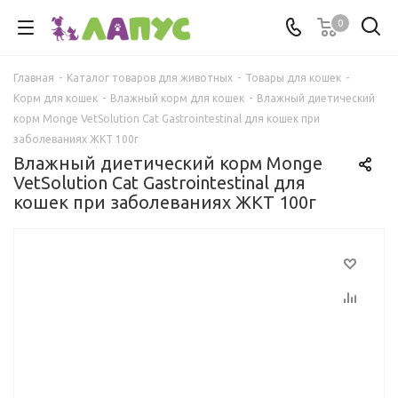
0
Главная
-
Каталог товаров для животных
-
Товары для кошек
-
Корм для кошек
-
Влажный корм для кошек
-
Влажный диетический
корм Monge VetSolution Cat Gastrointestinal для кошек при
заболеваниях ЖКТ 100г
Влажный диетический корм Monge
VetSolution Cat Gastrointestinal для
кошек при заболеваниях ЖКТ 100г