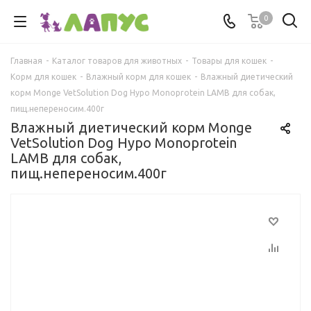
0
Главная
-
Каталог товаров для животных
-
Товары для кошек
-
Корм для кошек
-
Влажный корм для кошек
-
Влажный диетический
корм Monge VetSolution Dog Hypo Monoprotein LAMB для собак,
пищ.непереносим.400г
Влажный диетический корм Monge
VetSolution Dog Hypo Monoprotein
LAMB для собак,
пищ.непереносим.400г