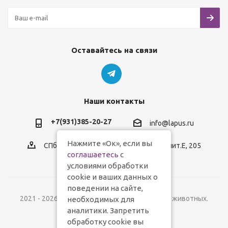
Оставайтесь на связи
Наши контакты
+7(931)385-20-27
info@lapus.ru
Нажмите «Ок», если вы
СПб, пр.Обуховской Обороны, д.116, лит.Е, 205
соглашаетесь
с
условиями обработки
cookie и ваших данных о
поведении на сайте,
2021 - 2026 © Lapus.ru - магазин товаров для животных.
необходимых для
аналитики. Запретить
обработку cookie вы