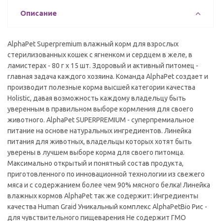
Описание
AlphaPet Superpremium влажный корм для взрослых
стерилизованных кошек с ягненком и сердцем в желе, в
ламистерах - 80 г х 15 шт. Здоровый и активный питомец -
главная задача каждого хозяина. Команда AlphaPet создает и
производит полезные корма высшей категории качества
Holistiс, давая возможность каждому владельцу быть
уверенным в правильном выборе кормления для своего
животного. AlphaPet SUPERPREMIUM - суперпремиальное
питание на основе натуральных ингредиентов. Линейка
питания для животных, владельцы которых хотят быть
уверены в лучшем выборе корма для своего питомца.
Максимально открытый и понятный состав продукта,
приготовленного по инновационной технологии из свежего
мяса и с содержанием более чем 90% мясного белка! Линейка
влажных кормов AlphaPet так же содержит: Ингредиенты
качества Human Graid Уникальный комплекс AlphaPetBio Рис -
для чувствительного пищеварения Не содержит ГМО