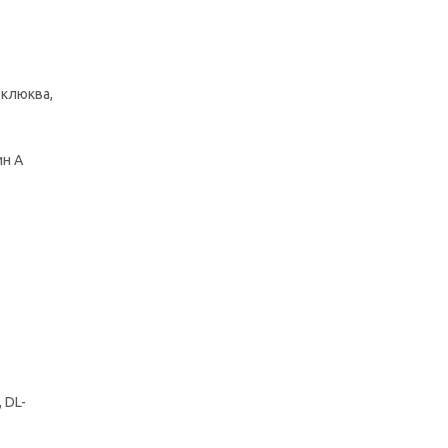
 клюква,
ин А
 DL-