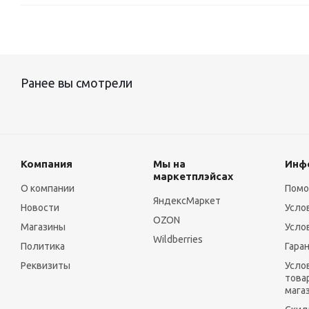
Ранее вы смотрели
Компания
Мы на
Инф
маркетплэйсах
О компании
Пом
ЯндексМаркет
Новости
Усло
OZON
Магазины
Усло
Wildberries
Политика
Гара
Реквизиты
Усло
това
мага