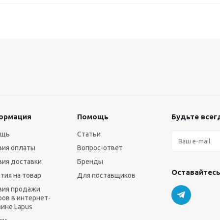
ормация
Помощь
Будьте всегд
ощь
Статьи
вия оплаты
Вопрос-ответ
вия доставки
Бренды
Оставайтесь
нтия на товар
Для поставщиков
вия продажи
ров в интернет-
зине Lapus