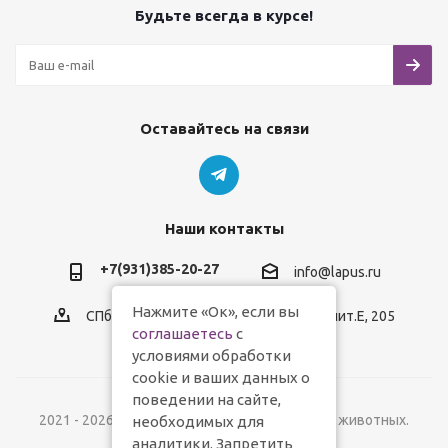
Будьте всегда в курсе!
Оставайтесь на связи
Наши контакты
+7(931)385-20-27
info@lapus.ru
Нажмите «Ок», если вы
СПб, пр.Обуховской Обороны, д.116, лит.Е, 205
соглашаетесь
с
условиями обработки
cookie и ваших данных о
поведении на сайте,
2021 - 2026 © Lapus.ru - магазин товаров для животных.
необходимых для
аналитики. Запретить