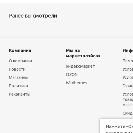
Ранее вы смотрели
Компания
Мы на
Инф
маркетплэйсах
О компании
Пом
ЯндексМаркет
Новости
Усло
OZON
Магазины
Усло
Wildberries
Политика
Гара
Реквизиты
Усло
това
мага
Скид
Нажмите «Ок
поведении н