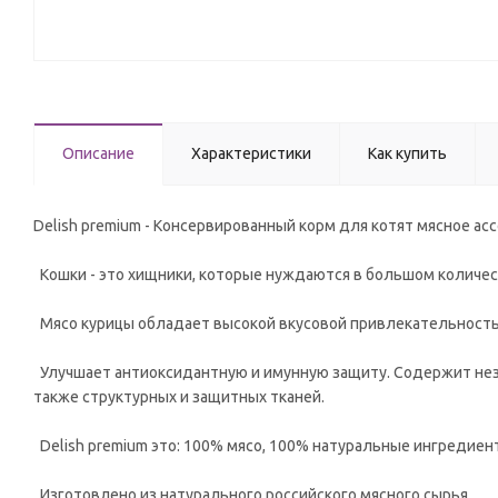
Описание
Характеристики
Как купить
Delish premium - Консервированный корм для котят мясное асс
Кошки - это хищники, которые нуждаются в большом количест
Мясо курицы обладает высокой вкусовой привлекательност
Улучшает антиоксидантную и имунную защиту. Содержит нез
также структурных и защитных тканей.
Delish premium это: 100% мясо, 100% натуральные ингредиент
Изготовлено из натурального российского мясного сырья.