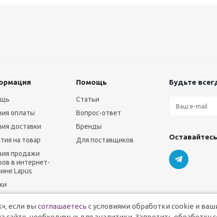
ормация
Помощь
Будьте всегд
ощь
Статьи
вия оплаты
Вопрос-ответ
вия доставки
Бренды
Оставайтесь
нтия на товар
Для поставщиков
вия продажи
ров в интернет-
зине Lapus
ки
», если вы
соглашаетесь
с условиями обработки cookie и ваш
а сайте, необходимых для аналитики. Запретить обработку c