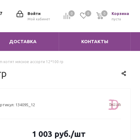
7
Войти
Корзина
0
0
0
0
Мой кабинет
пуста
ДОСТАВКА
КОНТАКТЫ
m котят мясное ассорти 12*100 гр
гр
ртикул:
134095_12
1 003
руб.
/шт