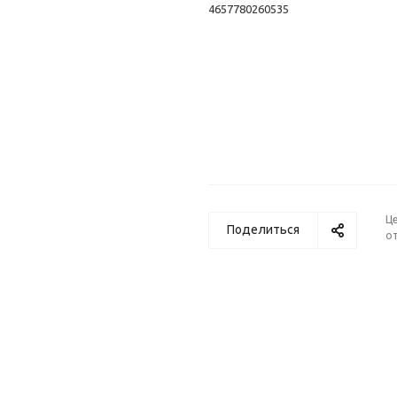
4657780260535
Ц
Поделиться
от