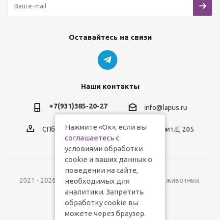
Оставайтесь на связи
Наши контакты
+7(931)385-20-27
info@lapus.ru
Нажмите «Ок», если вы
СПб, пр.Обуховской Обороны, д.116, лит.Е, 205
соглашаетесь
с
условиями обработки
cookie и ваших данных о
поведении на сайте,
2021 - 2026 © Lapus.ru - магазин товаров для животных.
необходимых для
аналитики. Запретить
обработку cookie вы
можете через браузер.