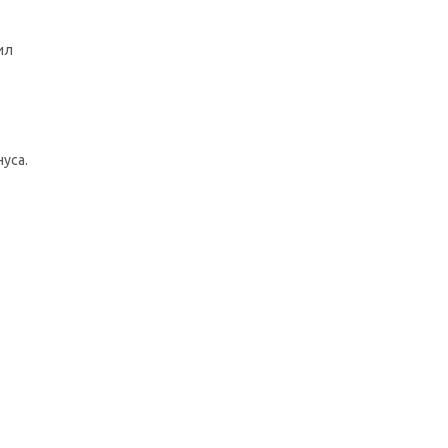
ил
уса.