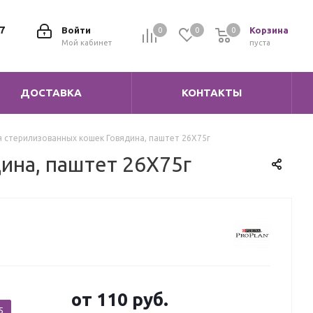
7
Войти
Корзина
0
0
0
0
Мой кабинет
пуста
ДОСТАВКА
КОНТАКТЫ
 стерилизованных кошек Говядина, паштет 26X75г
ина, паштет 26X75г
от
110 руб.
5