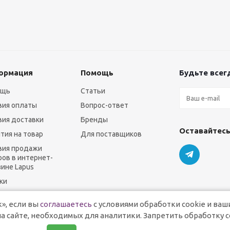
ормация
Помощь
Будьте всегд
ощь
Статьи
вия оплаты
Вопрос-ответ
вия доставки
Бренды
Оставайтесь
нтия на товар
Для поставщиков
вия продажи
ров в интернет-
зине Lapus
ки
», если вы
соглашаетесь
с условиями обработки cookie и ваш
а сайте, необходимых для аналитики. Запретить обработку c