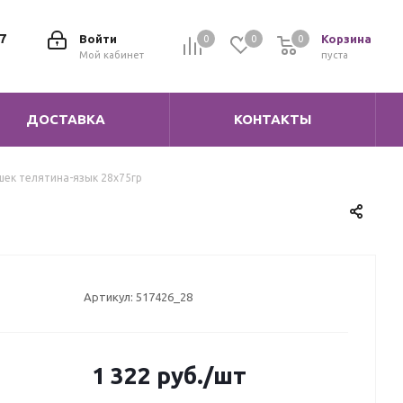
7
Войти
Корзина
0
0
0
0
Мой кабинет
пуста
ДОСТАВКА
КОНТАКТЫ
шек телятина-язык 28х75гр
Артикул:
517426_28
1 322
руб.
/шт