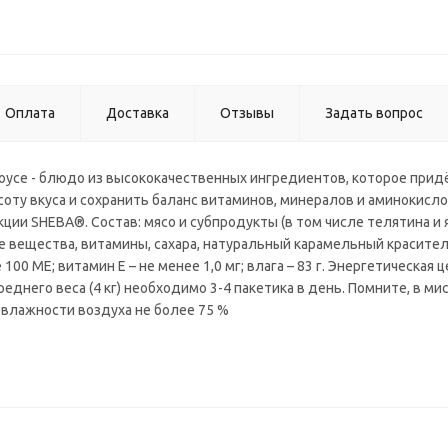
Оплата
Доставка
Отзывы
Задать вопрос
оусе - блюдо из высококачественных ингредиентов, которое прид
асоту вкуса и сохранить баланс витаминов, минералов и аминокис
ции SHEBA®. Состав: мясо и субпродукты (в том числе телятина и
 вещества, витамины, сахара, натуральный карамельный краситель.
енее 100 МЕ; витамин Е – не менее 1,0 мг; влага – 83 г. Энергетическа
еднего веса (4 кг) необходимо 3-4 пакетика в день. Помните, в м
 влажности воздуха не более 75 %