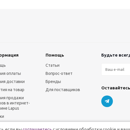
ормация
Помощь
Будьте всегд
ощь
Статьи
вия оплаты
Вопрос-ответ
вия доставки
Бренды
Оставайтесь
нтия на товар
Для поставщиков
вия продажи
ров в интернет-
зине Lapus
ки
», если вы
соглашаетесь
с условиями обработки cookie и ваш