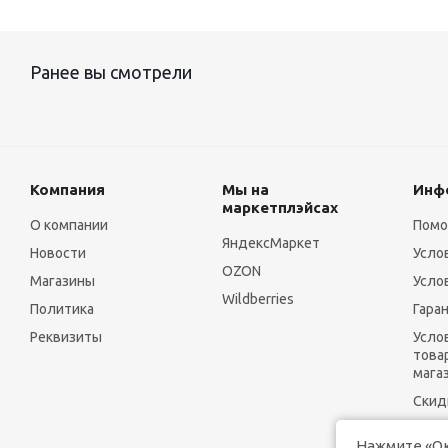
Ранее вы смотрели
Компания
Мы на
Инф
маркетплэйсах
О компании
Пом
ЯндексМаркет
Новости
Усло
OZON
Магазины
Усло
Wildberries
Политика
Гара
Реквизиты
Усло
това
мага
Скид
Нажмите «Ок