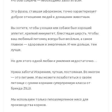
«Чтобы сберечь — необходимо заботиться».
Эта фраза, ставшая афоризмом, точно характеризует
доброе отношение людей к домашним животным.
Вы хотите, чтобы у кошки или собаки был хороший
аппетит, крепкий иммунитет, блестящая шерсть. Чтобы
ваш любимый питомец всегда был весёлым, а самое
главное — здоровым и энергичным. И чем дольше, тем
лучше.
Но для этого одной любви и умиления недостаточно…
Нужна забота! Искренняя, чуткая, постоянная. Во многом
— это питание. И вы можете позаботиться о своём
питомце с сухими кормами суперпремиум класса от
бренда ZILLII.
Мы используем только гипоаллергенное мясо для
производства кормов.