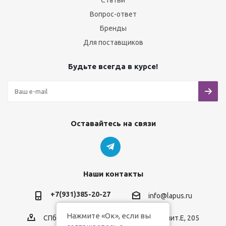
Статьи
Вопрос-ответ
Бренды
Для поставщиков
Будьте всегда в курсе!
Оставайтесь на связи
Наши контакты
+7(931)385-20-27
info@lapus.ru
Нажмите «Ок», если вы
СПб, пр.Обуховской Обороны, д.116, лит.Е, 205