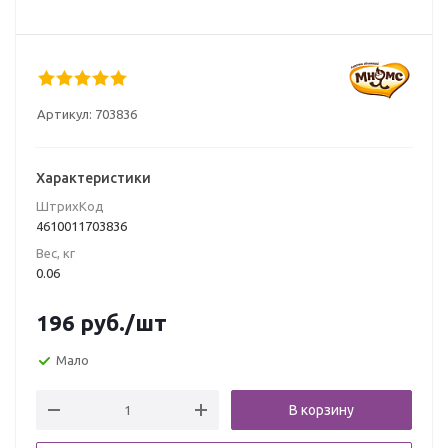
Артикул:
703836
Характеристики
ШтрихКод
4610011703836
Вес, кг
0.06
196
руб.
/шт
Мало
В корзину