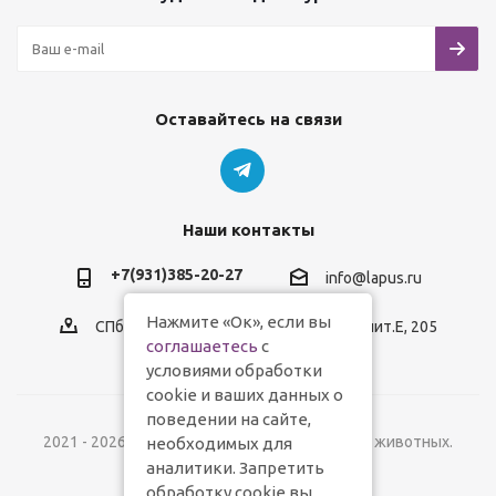
Оставайтесь на связи
Наши контакты
+7(931)385-20-27
info@lapus.ru
Нажмите «Ок», если вы
СПб, пр.Обуховской Обороны, д.116, лит.Е, 205
соглашаетесь
с
условиями обработки
cookie и ваших данных о
поведении на сайте,
2021 - 2026 © Lapus.ru - магазин товаров для животных.
необходимых для
аналитики. Запретить
обработку cookie вы