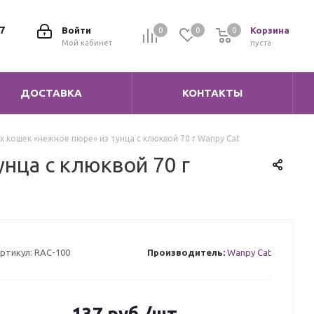
7
Войти
Корзина
0
0
0
0
Мой кабинет
пуста
ДОСТАВКА
КОНТАКТЫ
 кошек «нежное пюре» из тунца с клюквой 70 г Wanpy Cat
нца с клюквой 70 г
ртикул:
RAC-100
Производитель:
Wanpy Cat
137
руб.
/шт