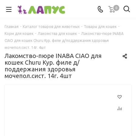
0
Главная
-
Каталог товаров для животных
-
Товары для кошек
-
Корм для кошек
-
Лакомства для кошек
-
Лакомство-пюре INABA
CIAO для кошек Churu Кур. филе д/поддержания здоровья
мочепол.сист. 14г. 4шт
Лакомство-пюре INABA CIAO для
кошек Churu Кур. филе д/
поддержания здоровья
мочепол.сист. 14г. 4шт