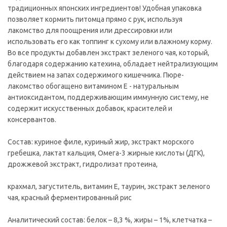
традиционных японских ингредиентов! Удобная упаковка
позволяет кормить питомца прямо с рук, используя
лакомство для поощрения или дрессировки или
использовать его как топпинг к сухому или влажному корму.
Во все продукты добавлен экстракт зеленого чая, который,
благодаря содержанию катехина, обладает нейтрализующим
действием на запах содержимого кишечника. Пюре-
лакомство обогащено витамином Е - натуральным
антиоксидантом, поддерживающим иммунную систему, не
содержит искусственных добавок, красителей и
консервантов.
Состав: куриное филе, куриный жир, экстракт морского
гребешка, лактат кальция, Омега-3 жирные кислоты (ДГК),
дрожжевой экстракт, гидролизат протеина,
крахмал, загуститель, витамин Е, таурин, экстракт зеленого
чая, красный ферментированный рис
Аналитический состав: белок – 8,3 %, жиры – 1%, клетчатка –