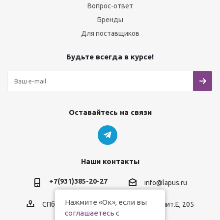
Вопрос-ответ
Бренды
Для поставщиков
Будьте всегда в курсе!
Оставайтесь на связи
Наши контакты
+7(931)385-20-27
info@lapus.ru
Нажмите «Ок», если вы
СПб, пр.Обуховской Обороны, д.116, лит.Е, 205
соглашаетесь
с