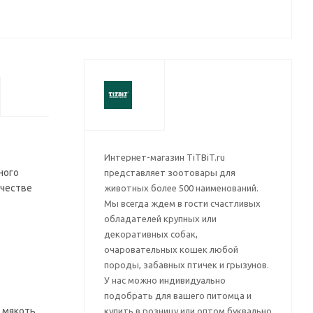
Интернет-магазин TiTBiT.ru
ного
представляет зоотовары для
ачестве
животных более 500 наименований.
Мы всегда ждем в гости счастливых
обладателей крупных или
декоративных собак,
очаровательных кошек любой
породы, забавных птичек и грызунов.
У нас можно индивидуально
подобрать для вашего питомца и
я мякоть
купить в розницу или оптом буквально