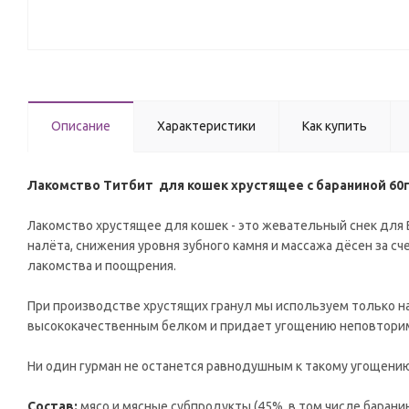
Описание
Характеристики
Как купить
Лакомство Титбит для кошек хрустящее с бараниной 60
Лакомство хрустящее для кошек - это жевательный снек для 
налёта, снижения уровня зубного камня и массажа дёсен за с
лакомства и поощрения.
При производстве хрустящих гранул мы используем только 
высококачественным белком и придает угощению неповторим
Ни один гурман не останется равнодушным к такому угощению
Состав:
мясо и мясные субпродукты (45%, в том числе барани