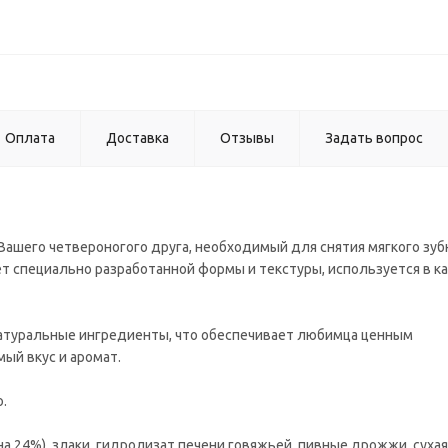
Оплата
Доставка
Отзывы
Задать вопрос
г
Вашего четвероногого друга, необходимый для снятия мягкого зуб
чет специально разработанной формы и текстуры, используется в к
натуральные ингредиенты, что обеспечивает любимца ценным
ый вкус и аромат.
.
на 24%), злаки, гидролизат печени говяжьей, пивные дрожжи, суха