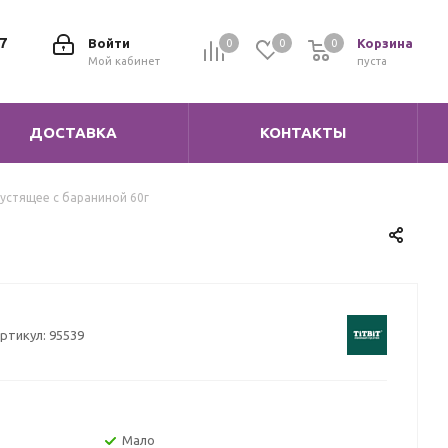
7
Войти
Корзина
0
0
0
0
Мой кабинет
пуста
ДОСТАВКА
КОНТАКТЫ
устящее с бараниной 60г
ртикул:
95539
Мало