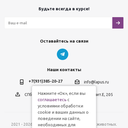
Будьте всегда в курсе!
Оставайтесь на связи
Наши контакты
+7(931)385-20-27
info@lapus.ru
Нажмите «Ок», если вы
СПб, пр.Обуховской Обороны, д.116, лит.Е, 205
соглашаетесь
с
условиями обработки
cookie и ваших данных о
поведении на сайте,
2021 - 2026 © Lapus.ru - магазин товаров для животных.
необходимых для