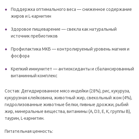
Поддержка оптимального веса — сниженное содержание
жиров и L-карнитин
Здоровое пищеварение — свекла как натуральный
источник пребиотиков
Профилактика МКБ — контролируемый уровень магния и
фосфора
Крепкий иммунитет — антиоксиданты и сбалансированный
витаминный комплекс
Состав: Дегидрированное мясо индейки (28%), рис, кукуруза,
кукурузная клейковина, животный жир, свекольный жом (4%),
гидролизованные животные белки, пивные дрожжи, рыбий
жир, минеральные вещества, витамины (A, D3, E, K, группы B),
таурин, L-карнитин.
Питательная ценность: