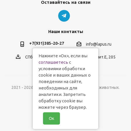
Оставайтесь на связи
Наши контакты
+7(931)385-20-27
info@lapus.ru
Нажмите «Ок», если вы
СПб, пр.Обуховской Обороны, д.116, лит.Е, 205
соглашаетесь
с
условиями обработки
cookie и ваших данных о
поведении на сайте,
2021 - 2026 © Lapus.ru - магазин товаров для животных.
необходимых для
аналитики. Запретить
обработку cookie вы
можете через браузер.
Ок