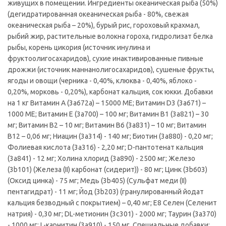
живущих в помещении. Ингредиенты океаническая рыба (50%)
(дегидратированная океаническая рыба - 80%, свежая
океаническая рыба – 20%), бурый рис, гороховый крахмал,
рыбий жир, растительные волокна гороха, гидролизат белка
рыбы, корень цикория (источник инулина и
фруктоолигосахаридов), сухие инактивированные пивные
дрожжи (источник маннанолигосахаридов), сушеные фрукты,
ягоды и овощи (черника - 0,40%, клюква - 0,40%, яблоко -
0,20%, морковь - 0,20%), карбонат кальция, сок юкки. Добавки
на 1 кг Витамин А (3a672a) – 15000 МЕ; Витамин D3 (3a671) –
1000 МЕ; Витамин Е (3а700) – 100 мг; Витамин B1 (3a821) – 30
мг; Витамин B2 – 10 мг; Витамин B6 (3a831) – 10 мг; Витамин
B12 – 0,06 мг; Ниацин (3а314) - 140 мг; Биотин (3a880) - 0,20 мг;
Фолиевая кислота (3a316) - 2,20 мг; D-пантотенат кальция
(3a841) - 12 мг; Холина хлорид (3a890) - 2500 мг; Железо
(3b101) (Железа (II) карбонат (сидерит)) - 80 мг; Цинк (3b603)
(Оксид цинка) - 75 мг; Медь (3b405) (Сульфат меди (II)
пентагидрат) - 11 мг; Йод (3b203) (гранулированный йодат
кальция безводный с покрытием) – 0,40 мг; E8 Селен (Селенит
натрия) - 0,30 мг; DL-метионин (3c301) - 2000 мг; Таурин (3a370)
- 1000 мг; L-карнитин (3a910) - 150 мг. Специальные добавки: