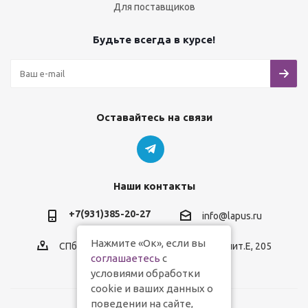
Для поставщиков
Будьте всегда в курсе!
Оставайтесь на связи
Наши контакты
+7(931)385-20-27
info@lapus.ru
Нажмите «Ок», если вы
СПб, пр.Обуховской Обороны, д.116, лит.Е, 205
соглашаетесь
с
условиями обработки
cookie и ваших данных о
поведении на сайте,