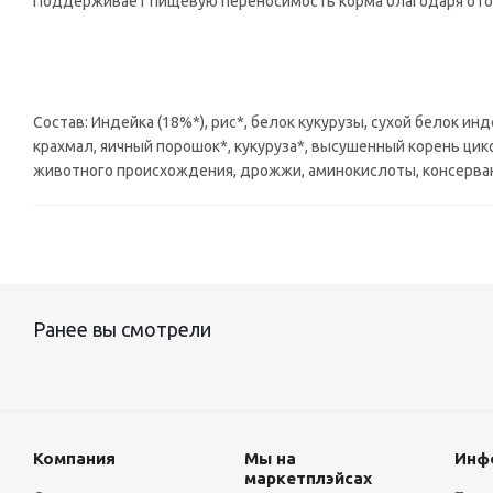
Поддерживает пищевую переносимость корма благодаря ото
Состав: Индейка (18%*), рис*, белок кукурузы, сухой белок и
крахмал, яичный порошок*, кукуруза*, высушенный корень цик
животного происхождения, дрожжи, аминокислоты, консервант
Ранее вы смотрели
Компания
Мы на
Инф
маркетплэйсах