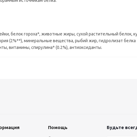
бранным источникам белка.
ндейки, белок гороха*, животные жиры, сухой растительный белок, 
ория (2%**), минеральные вещества, рыбий жир, гидролизат белка
ы, витамины, спирулина* (0.2%), антиоксиданты.
ормация
Помощь
Будьте всегд