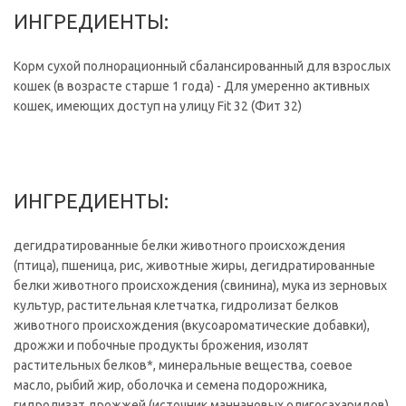
ИНГРЕДИЕНТЫ:
Корм сухой полнорационный сбалансированный для взрослых
кошек (в возрасте старше 1 года) - Для умеренно активных
кошек, имеющих доступ на улицу Fit 32 (Фит 32)
ИНГРЕДИЕНТЫ:
дегидратированные белки животного происхождения
(птица), пшеница, рис, животные жиры, дегидратированные
белки животного происхождения (свинина), мука из зерновых
культур, растительная клетчатка, гидролизат белков
животного происхождения (вкусоароматические добавки),
дрожжи и побочные продукты брожения, изолят
растительных белков*, минеральные вещества, соевое
масло, рыбий жир, оболочка и семена подорожника,
гидролизат дрожжей (источник мaннановых олигосахаридов),