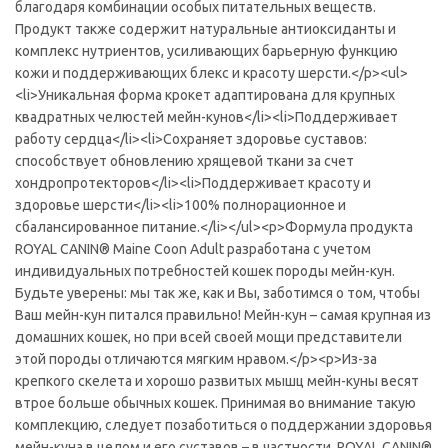
благодаря комбинации особых питательных веществ.
Продукт также содержит натуральные антиоксиданты и
комплекс нутриентов, усиливающих барьерную функцию
кожи и поддерживающих блекс и красоту шерсти.</p><ul>
<li>Уникальная форма крокет адаптирована для крупных
квадратных челюстей мейн-кунов</li><li>Поддерживает
работу сердца</li><li>Сохраняет здоровье суставов:
способствует обновлению хрящевой ткани за счет
хондропротекторов</li><li>Поддерживает красоту и
здоровье шерсти</li><li>100% полнорационное и
сбалансированное питание.</li></ul><p>Формула продукта
ROYAL CANIN® Maine Coon Adult разработана с учетом
индивидуальных потребностей кошек породы мейн-кун.
Будьте уверены: мы так же, как и Вы, заботимся о том, чтобы
Ваш мейн-кун питался правильно! Мейн-кун – самая крупная из
домашних кошек, но при всей своей мощи представители
этой породы отличаются мягким нравом.</p><p>Из-за
крепкого скелета и хорошо развитых мышц мейн-куны весят
втрое больше обычных кошек. Принимая во внимание такую
комплекцию, следует позаботиться о поддержании здоровья
мейн-куна в целом и его суставов – в частности. ROYAL CANIN®