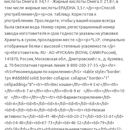
кислоты Омега 6: 34,1 г - Жирные кислоты Омега 3: 21,8 г, в
том числе жирные кислоты EPA/DHA: 3,5 г.</p><p>Способ
употребления</p><p>см. таблицу. Корм готов к
употреблению. Проследите, чтобы у вашей кошки всегда
была свежая вода. Номер серии, регистрационный номер
завода-изготовителя и срок годности указаны на упаковке.
Хранить в сухом, прохладном месте.</p><p>*L.I.P.: специально
отобранные белки с высокой степенью усвояемости.</p>
<p>Изготовитель: RU - АО «РУСКАН» (ROYAL CANIN Россия),
141870, Россия, Московская обл., Дмитровский г.о., д. Кузяево,
д. 70 Бесплатная горячая линия: 8-800-200-37-35.</p><hr>
<h5>Рекомендации по кормлению</h5> <table style="border:
1px #dddddd solid; border-collapse: collapse;" border="1"
cellpadding="8"><tr><th>Вес кошки</th><th>4-5 кг</th><th>
</th><th>6-7 кг</th><th></th><th>8-9 кг </th><th></th><th>10
кг </th><th></th></tr><tr><td>Варианткормления</td>
<td>А</td><td>Б</td><td>А</td><td>Б</td><td>А</td>
<td>Б</td><td>А</td><td>Б</td></tr><tr><td>Низкая
активность</td><td>41-48</td><td>20-27</td><td>55-61</td>
<td>34-40</td><td>67-73</td><td>46-52</td><td>79</td>
<td>58</td></tr><tr><td>Нормальнаяактивность</td><td>52-