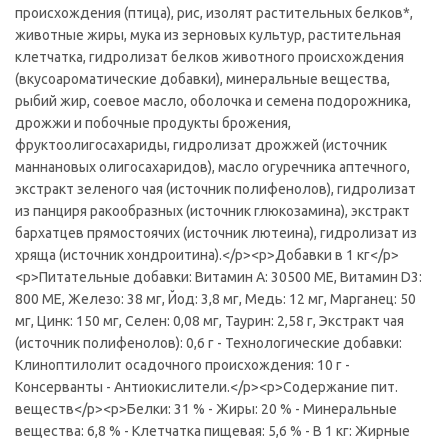
происхождения (птица), рис, изолят растительных белков*,
животные жиры, мука из зерновых культур, растительная
клетчатка, гидролизат белков животного происхождения
(вкусоароматические добавки), минеральные вещества,
рыбий жир, соевое масло, оболочка и семена подорожника,
дрожжи и побочные продукты брожения,
фруктоолигосахариды, гидролизат дрожжей (источник
мaннановых олигосахаридов), масло огуречника аптечного,
экстракт зеленого чая (источник полифенолов), гидролизат
из панциря ракообразных (источник глюкозамина), экстракт
бархатцев прямостоячих (источник лютеина), гидролизат из
хряща (источник хондроитина).</p><p>Добавки в 1 кг</p>
<p>Питательные добавки: Витамин A: 30500 ME, Витамин D3:
800 ME, Железо: 38 мг, Йод: 3,8 мг, Медь: 12 мг, Марганец: 50
мг, Цинк: 150 мг, Ceлeн: 0,08 мг, Таурин: 2,58 г, Экстракт чая
(источник полифенолов): 0,6 г - Технологические добавки:
Клиноптилолит осадочного происхождения: 10 г -
Консерванты - Антиокислители.</p><p>Содержание пит.
веществ</p><p>Белки: 31 % - Жиры: 20 % - Минеральные
вещества: 6,8 % - Клетчатка пищевая: 5,6 % - В 1 кг: Жирные