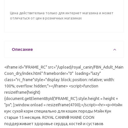
Цена действительна только для интернет-магазина и может
отличаться от цен в розничных магазинах
Описание
<iframe id="IFRAME_RC" src="/upload/royal_canin/FBN_Adult_Main
Coon_dry/index.html" frameborder="0" loading="lazy"
class="rc_frame"style="display: block; position: relative; width:
100%; overflow: hidden;"></iframe> <script>function
resizeIframe(height)
{document.getElementById('IFRAME_RC').style.height = height +
"px"; };window.onload = resizeIframe(4700);</script><hr><p>Мэйн
кун: сухой корм специально для кошек породы Мэйн Кун
старше 15 месяцев. ROYAL CANIN® MAINE COON
поддерживает здоровье сердца, костей и суставов