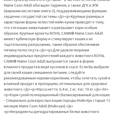
Maine Coon Adult обогащен таурином, а также ДГК и ЭПК
(жирными кислотами омега-3), поддерживающими функцию
сердечно-сосудистой системы.</p><p>Крупные размеры и
характерная форма челюстей мейн-кунов приводят к тому,
что эти кошки захватывают и разгрызают корм особым
образом. Крупные крокеты ROYAL CANIN® Maine Coon Adult
имеют кубическую форму и стимулируют кошек к их
тщательному разгрызанию, таким образом обеспечивая
гигиену полости рта.</p><p>Для удовлетворения
индивидуальных предпочтений каждого животного ROYAL
CANIN® Maine Coon Adult выпускается также в форме
влажного продукта в виде кусочков в соусе. Если Вы выбрали
для своей кошки смешанное питание, следуйте
рекомендованным нормам кормления, чтобы сочетать сухой и
влажный продукт в пропорциях, оптимальных для здоровья
животного.</p><p>Масса нетто: 0,4 кг, 2 кг, 4 кг, 10 кг.</p><hr>
<p>Корм сухой полнорационный сбалансированный для кошек
- Специально для взрослых кошек породы Мэйн Кун старше 15
месяцев Maine Coon Adult (Мэйн кун).</p>
<p>Ингридиенты:дегидратированные белки животного