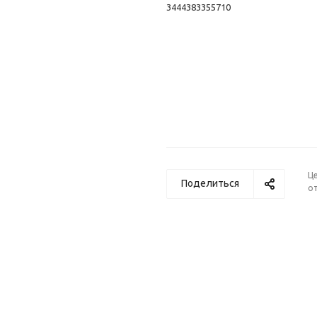
3444383355710
Ц
Поделиться
от