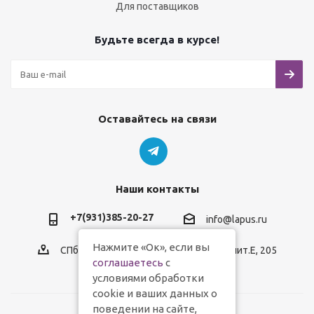
Для поставщиков
Будьте всегда в курсе!
Оставайтесь на связи
Наши контакты
+7(931)385-20-27
info@lapus.ru
Нажмите «Ок», если вы
СПб, пр.Обуховской Обороны, д.116, лит.Е, 205
соглашаетесь
с
условиями обработки
cookie и ваших данных о
поведении на сайте,