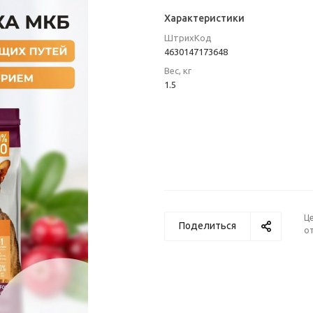
Характеристики
ШтрихКод
4630147173648
Вес, кг
1.5
Ц
Поделиться
от