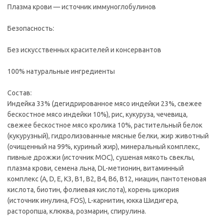
Плазма крови — источник иммуноглобулинов
Безопасность:
Без искусственных красителей и консервантов
100% натуральные ингредиенты
Состав:
Индейка 33% (дегидрированное мясо индейки 23%, свежее
бескостное мясо индейки 10%), рис, кукуруза, чечевица,
свежее бескостное мясо кролика 10%, растительный белок
(кукурузный), гидролизованные мясные белки, жир животный
(очищенный на 99%, куриный жир), минеральный комплекс,
пивные дрожжи (источник МОС), сушеная мякоть свеклы,
плазма крови, семена льна, DL-метионин, витаминный
комплекс (А, D, E, К3, В1, В2, В4, В6, В12, ниацин, пантотеновая
кислота, биотин, фолиевая кислота), корень цикория
(источник инулина, FOS), L-карнитин, юкка Шидигера,
расторопша, клюква, розмарин, спирулина.