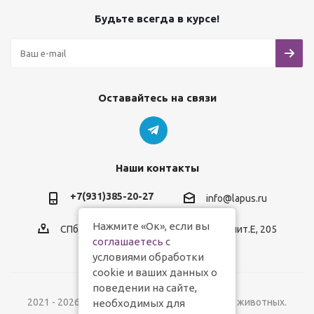
Будьте всегда в курсе!
Оставайтесь на связи
Наши контакты
+7(931)385-20-27
info@lapus.ru
Нажмите «Ок», если вы
СПб, пр.Обуховской Обороны, д.116, лит.Е, 205
соглашаетесь
с
условиями обработки
cookie и ваших данных о
поведении на сайте,
2021 - 2026 © Lapus.ru - магазин товаров для животных.
необходимых для