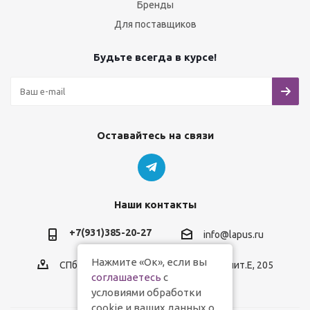
Бренды
Для поставщиков
Будьте всегда в курсе!
Оставайтесь на связи
Наши контакты
+7(931)385-20-27
info@lapus.ru
Нажмите «Ок», если вы
СПб, пр.Обуховской Обороны, д.116, лит.Е, 205
соглашаетесь
с
условиями обработки
cookie и ваших данных о