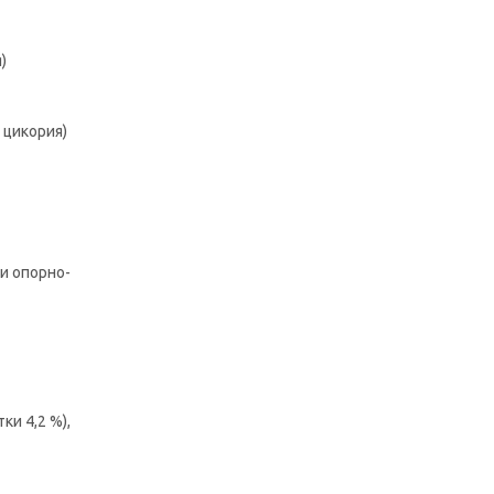
)
 цикория)
и опорно-
ки 4,2 %),