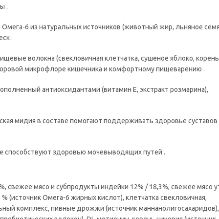
ы .
 Омега-6 из натуральных источников (животный жир, льняное семя
ск .
щевые волокна (свекловичная клетчатка, сушеное яблоко, корень
доровой микрофлоре кишечника и комфортному пищеварению .
полненный антиоксидантами (витамин Е, экстракт розмарина),
ская мидия в составе помогают поддерживать здоровье суставов 
ве способствуют здоровью мочевыводящих путей .
, свежее мясо и субпродукты индейки 12% / 18,3%, свежее мясо ут
 % (источник Омега-6 жирных кислот), клетчатка свекловичная,
ьный комплекс, пивные дрожжи (источник маннанолигосахаридов),