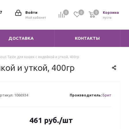
7
Войти
Корзина
0
0
0
0
Мой кабинет
пуста
ДОСТАВКА
КОНТАКТЫ
cious Taste для кошек с индейкой и уткой, 400гр
кой и уткой, 400гр
ртикул:
1066934
Производитель:
Брит
461
руб.
/шт