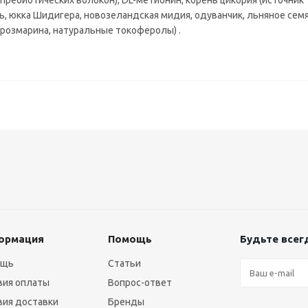
пребиотических волокон), DL-метионин, корень цикория (источник
, юкка Шидигера, новозеландская мидия, одуванчик, льняное семя
 розмарина, натуральные токоферолы) .
ормация
Помощь
Будьте всегд
ощь
Статьи
вия оплаты
Вопрос-ответ
вия доставки
Бренды