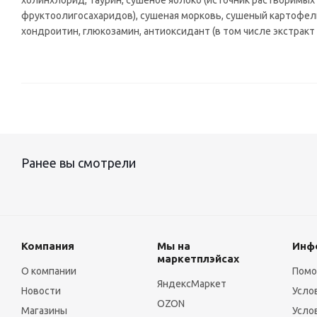
холинхлорид, таурин, сушеное яблоко (источник растворимых 
фруктоолигосахаридов), сушеная морковь, сушеный картофель
хондроитин, глюкозамин, антиоксидант (в том числе экстракт
Ранее вы смотрели
Компания
Мы на
Инф
маркетплэйсах
О компании
Пом
ЯндексМаркет
Новости
Усло
OZON
Магазины
Усло