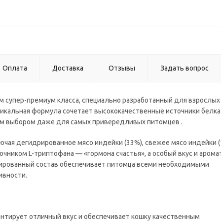
Оплата
Доставка
Отзывы
Задать вопрос
корм супер-премиум класса, специально разработанный для взрослых
Уникальная формула сочетает высококачественные источники белк
ым выбором даже для самых привередливых питомцев .
ючая дегидрированное мясо индейки (33%), свежее мясо индейки (
очником L-триптофана — «гормона счастья», а особый вкус и арома
сированный состав обеспечивает питомца всеми необходимыми
ивности.
антирует отличный вкус и обеспечивает кошку качественным