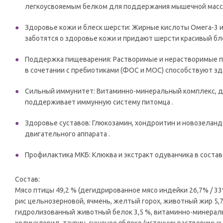
легкоусвояемым белком для поддержания мышечной масс
Здоровье кожи и блеск шерсти: Жирные кислоты Омега-3 и
заботятся о здоровье кожи и придают шерсти красивый бле
Поддержка пищеварения: Растворимые и нерастворимые пи
в сочетании с пребиотиками (ФОС и МОС) способствуют з
Сильный иммунитет: Витаминно-минеральный комплекс, до
поддерживает иммунную систему питомца .
Здоровье суставов: Глюкозамин, хондроитин и новозеланд
двигательного аппарата .
Профилактика МКБ: Клюква и экстракт одуванчика в соста
Состав:
Мясо птицы 49,2 % (дегидрированное мясо индейки 26,7% / 33%
рис цельнозерновой, ячмень, желтый горох, животный жир 5,7
гидролизованный животный белок 3,5 %, витаминно-минерал