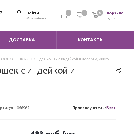
7
Войти
Корзина
0
0
0
0
Мой кабинет
пуста
ДОСТАВКА
КОНТАКТЫ
STOOL ODOUR REDUCT для кошек с индейкой и лососем, 400гр
шек с индейкой и
ртикул:
1066965
Производитель:
Брит
483
руб.
/шт