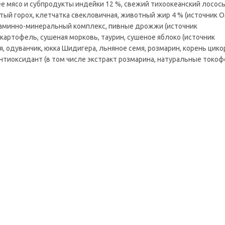
е мясо и субпродукты индейки 12 %, свежий тихоокеанский лосось
тый горох, клетчатка свекловичная, животный жир 4 % (источник 
таминно-минеральный комплекс, пивные дрожжи (источник
картофель, сушеная морковь, таурин, сушеное яблоко (источник
 одуванчик, юкка Шидигера, льняное семя, розмарин, корень цико
нтиоксидант (в том числе экстракт розмарина, натуральные токоф