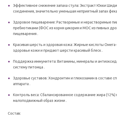
Эффективное снижение запаха стула: Экстракт Юкки Шиди
соединения, значительно уменьшая неприятный запах фека
Здоровое пищеварение: Растворимые и нерастворимые пище
пребиотиками (ФОС из корня цикория и МОС из пивных др
пищеварения .
Красивая шерсть и здоровая кожа: Жирные кислоты Омега-3
здоровье кожи и придают шерсти красивый блеск .
Поддержка иммунитета: Витамины, минералы и антиоксида
систему питомца .
Здоровье суставов: Хондроитин и глюкозамин в составе 
аппарата .
Контроль веса: Сбалансированное содержание жира (12%)
малоподвижный образ жизни .
Состав: