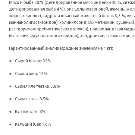
Мясо и рыба 50 % (дегидрированное мясо индейки 30 %, свеже
дегидрированная рыба 4 %), рис цельнозерновой, ячмень, жел
жирных кислот), гидролизованный животный белок 3,5 %, ви
маннанолигосахаридов), холинхлорид, DL-метионин, сушеный 
растворимых пребиотических волокон), новозеландская мидия,
(источник фруктоолигосахаридов), хондроитин, глюкозамин, а
Гарантированный анализ (средние значения на 1 кг):
Сырой белок: 32%
Сырой жир: 12%
Сырая клетчатка: 3,8%
Сырая зола: 8,5%
Влажность: 8%
Кальций (Ca): 1,6%