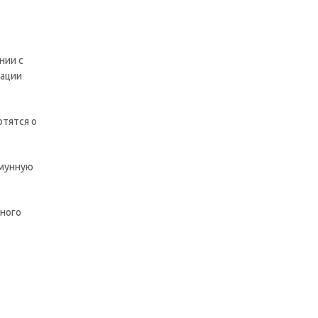
нии с
зации
отятся о
ммунную
ьного