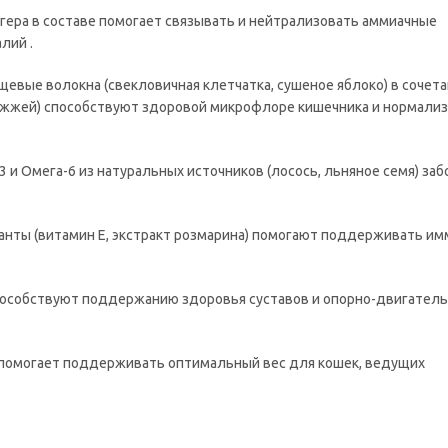
гера в составе помогает связывать и нейтрализовать аммиачные
лий .
вые волокна (свекловичная клетчатка, сушеное яблоко) в сочета
ожжей) способствуют здоровой микрофлоре кишечника и нормали
 и Омега-6 из натуральных источников (лосось, льняное семя) заб
нты (витамин Е, экстракт розмарина) помогают поддерживать и
способствуют поддержанию здоровья суставов и опорно-двигател
 помогает поддерживать оптимальный вес для кошек, ведущих