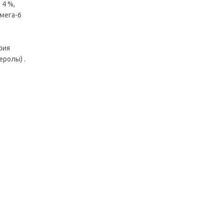
 4 %,
Омега-6
рия
еролы) .