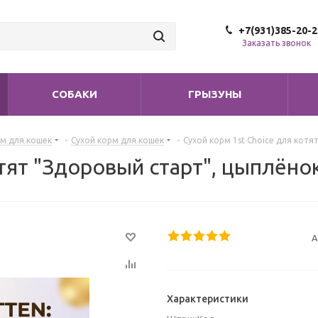
+7(931)385-20-2
Заказать звонок
СОБАКИ
ГРЫЗУНЫ
м для кошек
-
Сухой корм для кошек
-
Сухой корм 1st Choice для котя
тят "Здоровый старт", цыплёнок
А
Характеристики