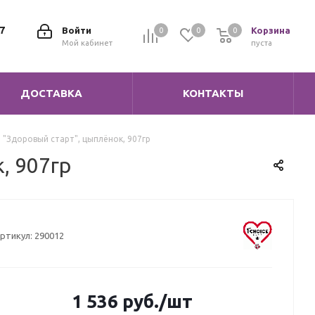
7
Войти
Корзина
0
0
0
0
Мой кабинет
пуста
ДОСТАВКА
КОНТАКТЫ
т "Здоровый старт", цыплёнок, 907гр
, 907гр
ртикул:
290012
1 536
руб.
/шт