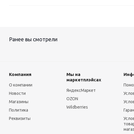
Ранее вы смотрели
Компания
Мы на
Инф
маркетплэйсах
О компании
Пом
ЯндексМаркет
Новости
Усло
OZON
Магазины
Усло
Wildberries
Политика
Гара
Реквизиты
Усло
това
мага