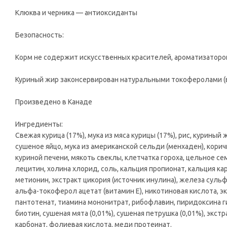
Клюква и черника — антиоксиданты
Безопасность:
Корм не содержит искусственных красителей, ароматизаторо
Куриный жир законсервирован натуральными токоферолами (
Произведено в Канаде
Ингредиенты:
Свежая курица (17%), мука из мяса курицы (17%), рис, курины
сушеное яйцо, мука из американской сельди (менхаден), кори
куриной печени, мякоть свеклы, клетчатка гороха, цельное сем
лецитин, холина хлорид, соль, кальция пропионат, кальция ка
метионин, экстракт цикория (источник инулина), железа сульфа
альфа-токоферол ацетат (витамин Е), никотиновая кислота, э
пантотенат, тиамина мононитрат, рибофлавин, пиридоксина г
биотин, сушеная мята (0,01%), сушеная петрушка (0,01%), экстр
карбонат, фолиевая кислота, меди протеинат.