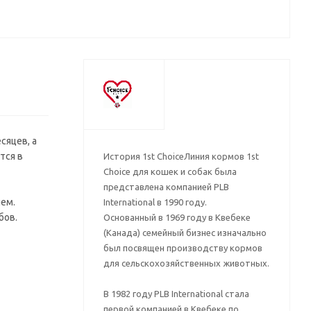
сяцев, а
тся в
История 1st ChoiceЛиния кормов 1st
Choice для кошек и собак была
представлена компанией PLB
ем.
International в 1990 году.
бов.
Основанный в 1969 году в Квебеке
(Канада) семейный бизнес изначально
был посвящен производству кормов
для сельскохозяйственных животных.
В 1982 году PLB International стала
первой компанией в Квебеке по