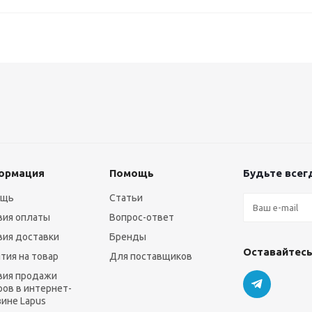
ормация
Помощь
Будьте всегд
ощь
Статьи
вия оплаты
Вопрос-ответ
вия доставки
Бренды
Оставайтесь
нтия на товар
Для поставщиков
вия продажи
ров в интернет-
зине Lapus