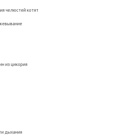
ния челюстей котят
ежевывание
ин из цикория
ти дыхания