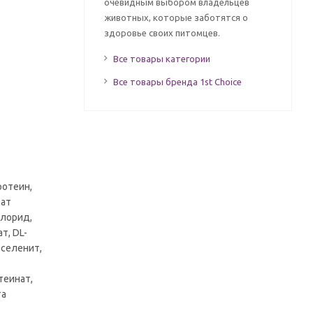
очевидным выбором владельцев
животных, которые заботятся о
здоровье своих питомцев.
Все товары категории
Все товары бренда 1st Choice
ротеин,
зат
хлорид,
т, DL-
 селенит,
теинат,
та