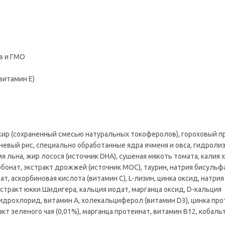
в и ГМО
витамин Е)
й жир (сохраненный смесью натуральных токоферолов), гороховый п
чневый рис, специально обработанные ядра ячменя и овса, гидроли
я льна, жир лосося (источник DHA), сушеная мякоть томата, калия 
рбонат, экстракт дрожжей (источник МОС), таурин, натрия бисульфа
т, аскорбиновая кислота (витамин С), L-лизин, цинка оксид, натрия
кстракт юкки Шидигера, кальция иодат, марганца оксид, D-кальция
идрохлорид, витамин А, холекальциферол (витамин D3), цинка про
акт зеленого чая (0,01%), марганца протеинат, витамин В12, кобаль