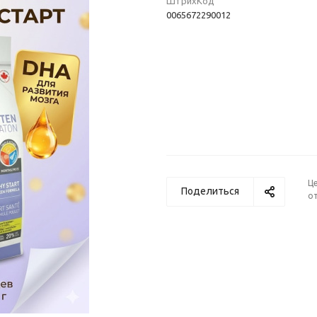
ШтрихКод
0065672290012
Ц
Поделиться
от