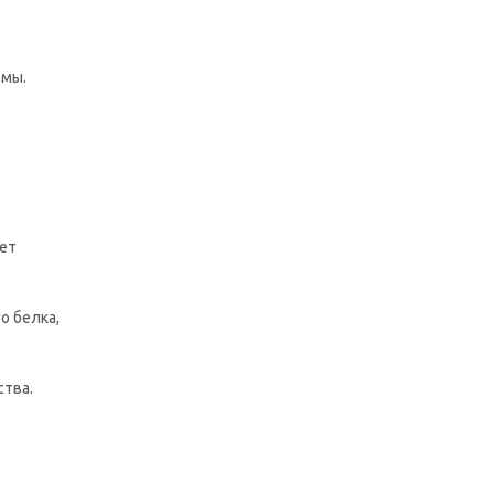
емы.
яет
о белка,
ства.