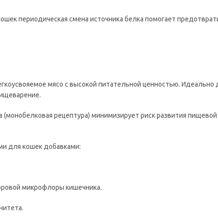
кошек периодическая смена источника белка помогает предотврат
легкоусвояемое мясо с высокой питательной ценностью. Идеально 
пищеварение.
а (монобелковая рецептура) минимизирует риск развития пищевой
и для кошек добавками:
оровой микрофлоры кишечника.
нитета.