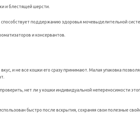
жи и блестящей шерсти.
в способствует поддержанию здоровья мочевыделительной сист
ароматизаторов и консервантов.
кус, и не все кошки его сразу принимают. Малая упаковка позвол
т.
 проверить, нет ли у кошки индивидуальной непереносимости этог
использован быстро после вскрытия, сохраняя свои полезные свой