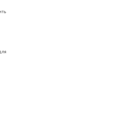
ить
для