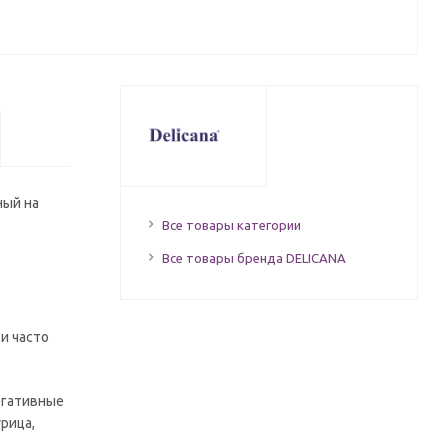
ный на
Все товары категории
Все товары бренда DELICANA
и часто
егативные
рица,