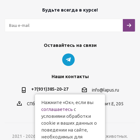
Будьте всегда в курсе!
Оставайтесь на связи
Наши контакты
+7(931)385-20-27
info@lapus.ru
Нажмите «Ок», если вы
СПб, пр.Обуховской Обороны, д.116, лит.Е, 205
соглашаетесь
с
условиями обработки
cookie и ваших данных о
поведении на сайте,
2021 - 2026 © Lapus.ru - магазин товаров для животных.
необходимых для