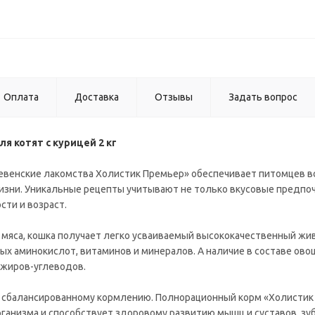
Оплата
Доставка
Отзывы
Задать вопрос
я котят с курицей 2 кг
евенские лакомства Холистик Премьер» обеспечивает питомцев в
зни. Уникальные рецепты учитывают не только вкусовые предпо
сти и возраст.
 мяса, кошка получает легко усваиваемый высококачественный ж
х аминокислот, витаминов и минералов. А наличие в составе ово
-жиров-углеводов.
и сбалансированному кормлению. Полнорационный корм «Холистик
рганизма и способствует здоровому развитию мышц и суставов, зу