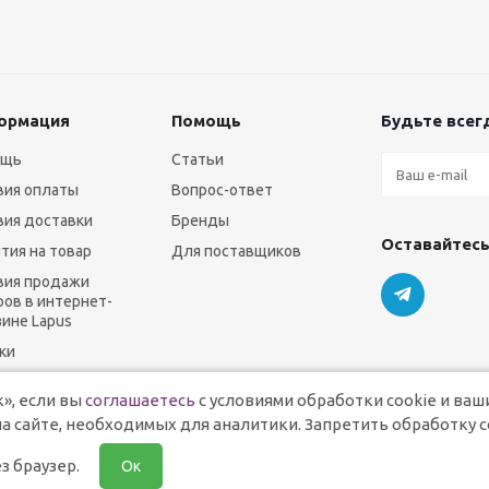
ормация
Помощь
Будьте всегд
ощь
Статьи
вия оплаты
Вопрос-ответ
вия доставки
Бренды
Оставайтесь
нтия на товар
Для поставщиков
вия продажи
ров в интернет-
зине Lapus
ки
», если вы
соглашаетесь
с условиями обработки cookie и ваш
а сайте, необходимых для аналитики. Запретить обработку c
з браузер.
Ок