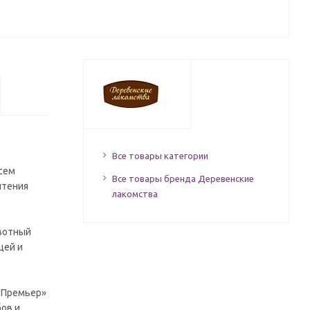
Все товары категории
сем
Все товары бренда Деревенские
чтения
лакомства
ивотный
щей и
 Премьер»
бов и