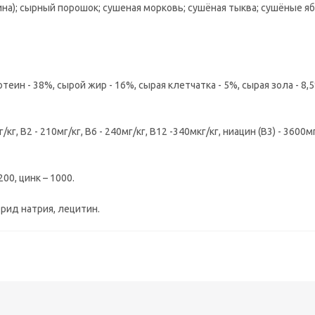
на); сырный порошок; сушеная морковь; сушёная тыква; сушёные яб
теин - 38%, сырой жир - 16%, сырая клетчатка - 5%, сырая зола - 8,5
/кг, B2 - 210мг/кг, B6 - 240мг/кг, B12 -340мкг/кг, ниацин (B3) - 3600мг
200, цинк – 1000.
орид натрия, лецитин.