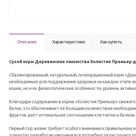
Описание
Характеристики
Как купить
Сухой корм Деревенские лакомства Холистик Премьер дл
Сбалансированный, натуральный, полнорационный корм «Дер
необходимым для поддержания здоровья на каждом этапе жи
кошек, но и их физиологические особенности, уровень активно
Благодаря содержанию в корме «Холистик Премьер» свежего
белок, что обеспечивает её большим количеством необходимы
фруктов даёт оптимальное соотношение клетчатки и белков
Первый год жизни требует особого внимания к правильному 
для котят разработан учитывая все потребности растущего о