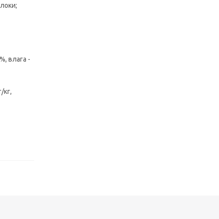
локи;
%, влага -
/кг,