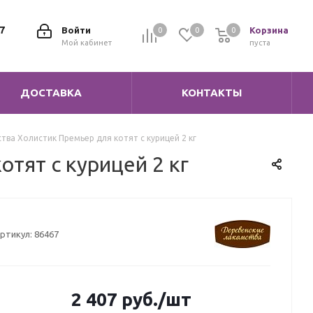
7
Войти
Корзина
0
0
0
0
Мой кабинет
пуста
ДОСТАВКА
КОНТАКТЫ
тва Холистик Премьер для котят с курицей 2 кг
тят с курицей 2 кг
ртикул:
86467
2 407
руб.
/шт