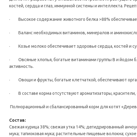
костей, сердца и глаз, иммунной системы и интеллекта. Рец
· Высокое содержание животного белка >88% обеспечивает
· Баланс необходимых витаминов, минералов и аминокислот
· Козье молоко обеспечивает здоровье сердца, костей и су
· Овсяные хлопья, богатые витаминами группы В и йодом б
активность.
· Овощи и фрукты, богатые клетчаткой, обеспечивают орг
· В составе корма отсутствуют ароматизаторы, красители, 
Полнорационный и сбалансированный корм для котят «Дереве
Состав:
Свежая курица 38%; свежая утка 14%; дегидрированный анчоус
мука; тапиоковая мука; растительные пищевые волокна; сухо