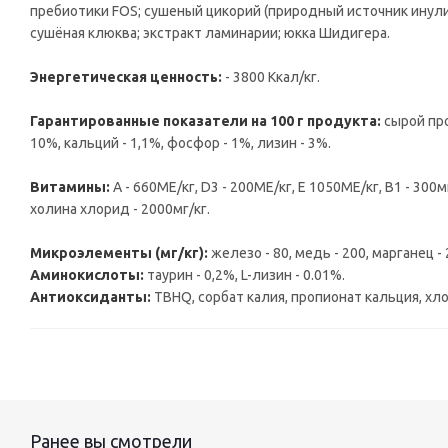
пребиотики FOS; сушеный цикорий (природный источник инули
сушёная клюква; экстракт ламинарии; юкка Шидигера.
Энергетическая ценность:
- 3800 Ккал/кг.
Гарантированные показатели на 100 г продукта:
сырой про
10%, кальций - 1,1%, фосфор - 1%, лизин - 3%.
Витамины:
А - 660МЕ/кг, D3 - 200МЕ/кг, E 1050МЕ/кг, B1 - 300мг
холина хлорид - 2000мг/кг.
Микроэлементы (мг/кг):
железо - 80, медь - 200, марганец - 
Аминокислоты:
таурин - 0,2%, L-лизин - 0.01%.
Антиоксиданты:
TBHQ, сорбат калия, пропионат кальция, хл
Ранее вы смотрели