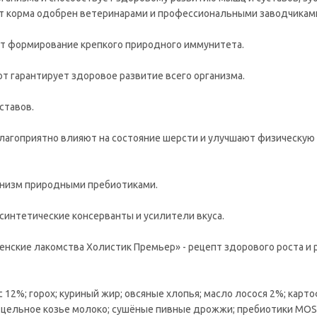
епт корма одобрен ветеринарами и профессиональными заводчикам
 формирование крепкого природного иммунитета.
 гарантирует здоровое развитие всего организма.
ставов.
лагоприятно влияют на состояние шерсти и улучшают физическую
анизм природными пребиотиками.
синтетические консерванты и усилители вкуса.
нские лакомства Холистик Премьер» - рецепт здорового роста и 
 12%; горох; куриный жир; овсяные хлопья; масло лосося 2%; карт
е цельное козье молоко; сушёные пивные дрожжи; пребиотики MOS