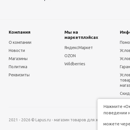
Компания
Мы на
Инф
маркетплэйсах
О компании
Пом
ЯндексМаркет
Новости
Усло
OZON
Магазины
Усло
Wildberries
Политика
Гара
Реквизиты
Усло
това
мага
Скид
Нажмите «Ок
поведении н
2021 - 2026 © Lapus.ru - магазин товаров для животных.
можете чере