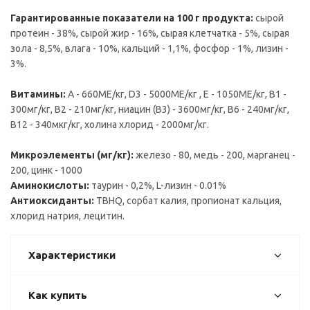
Гарантированные показатели на 100 г продукта:
сырой
протеин - 38%, сырой жир - 16%, сырая клетчатка - 5%, сырая
зола - 8,5%, влага - 10%, кальций - 1,1%, фосфор - 1%, лизин -
3%.
Витамины:
А - 660МЕ/кг, D3 - 5000МЕ/кг , E - 1050МЕ/кг, B1 -
300мг/кг, B2 - 210мг/кг, ниацин (B3) - 3600мг/кг, B6 - 240мг/кг,
B12 - 340мкг/кг, холина хлорид - 2000мг/кг.
Микроэлементы (мг/кг):
железо - 80, медь - 200, марганец -
200, цинк - 1000
Аминокислоты:
таурин - 0,2%, L-лизин - 0.01%
Антиоксиданты:
TBHQ, сорбат калия, пропионат кальция,
хлорид натрия, лецитин.
Характеристики
Как купить