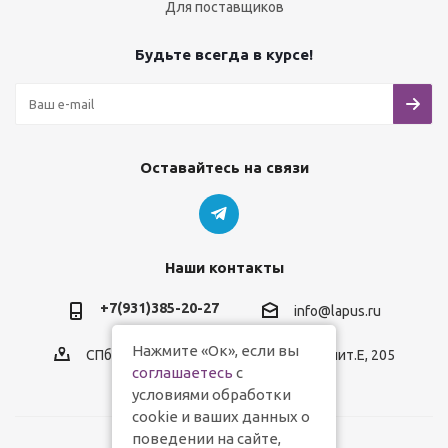
Для поставщиков
Будьте всегда в курсе!
Оставайтесь на связи
Наши контакты
+7(931)385-20-27
info@lapus.ru
Нажмите «Ок», если вы
СПб, пр.Обуховской Обороны, д.116, лит.Е, 205
соглашаетесь
с
условиями обработки
cookie и ваших данных о
поведении на сайте,