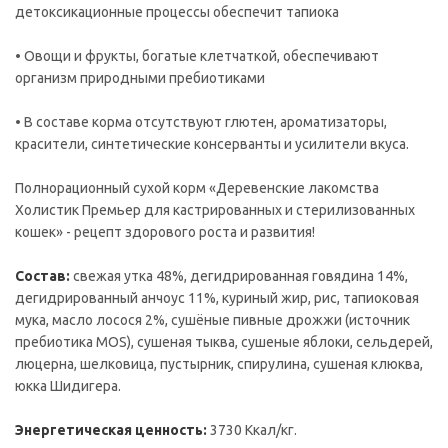
детоксикационные процессы обеспечит тапиока
• Овощи и фрукты, богатые клетчаткой, обеспечивают
организм природными пребиотиками
• В составе корма отсутствуют глютен, ароматизаторы,
красители, синтетические консерванты и усилители вкуса.
Полнорационный сухой корм «Деревенские лакомства
Холистик Премьер для кастрированных и стерилизованных
кошек» - рецепт здорового роста и развития!
Состав:
свежая утка 48%, дегидрированная говядина 14%,
дегидрированный анчоус 11%, куриный жир, рис, тапиоковая
мука, масло лосося 2%, сушёные пивные дрожжи (источник
пребиотика MOS), сушеная тыква, сушеные яблоки, сельдерей,
люцерна, шелковица, пустырник, спирулина, сушеная клюква,
юкка Шидигера.
Энергетическая ценность:
3730 Ккал/кг.