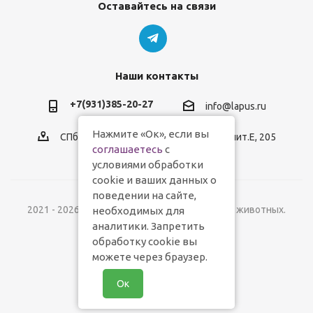
Оставайтесь на связи
Наши контакты
+7(931)385-20-27
info@lapus.ru
Нажмите «Ок», если вы
СПб, пр.Обуховской Обороны, д.116, лит.Е, 205
соглашаетесь
с
условиями обработки
cookie и ваших данных о
поведении на сайте,
2021 - 2026 © Lapus.ru - магазин товаров для животных.
необходимых для
аналитики. Запретить
обработку cookie вы
можете через браузер.
Ок