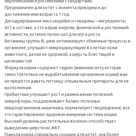
европейскими и российскими стандартами.
Предназначен для котят с момента прикорма и до
достижения ими возраста 1 год.
Дегидрированное мясо индейки и говядины – ингредиенты
№1 в составе, а это взрыв энергии, физической и умственной
активности, котенок полон сил для игр и роста.
Витамины группы B, цинк оптимизирует обменные процессы в
организме, улучшают микроциркуляцию в клетках кожи
животного, делая ее здоровой, а шерсть блестящей и
шелковистой.
Формула корма содержит таурин (аминокислоту которая
самостоятельно не вырабатываемая организмом кошки) вам
не придётся давать питомцу специальные препараты для ее
восполнения.
Пребиотики улучшают рост и размножение полезной
микрофлоры, поддерживают баланс полезных
микроорганизмов кишечника, нормализуют пищеварение, все
это гарантированно здоровая иммунная система кошки.
Высокий уровень растительных волокон способствует
выведению шерсти из ЖКТ.
Гранула корма специально создана для котят, она более