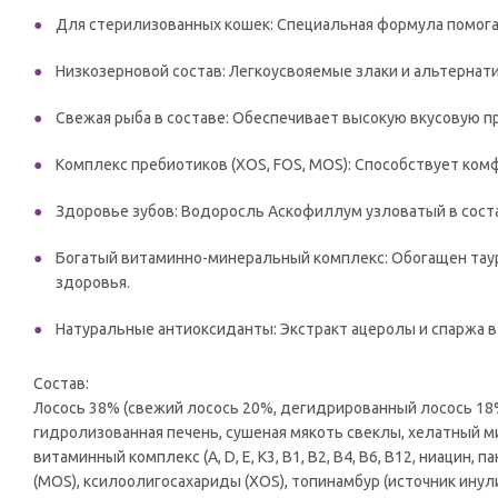
Для стерилизованных кошек: Специальная формула помога
Низкозерновой состав: Легкоусвояемые злаки и альтерна
Свежая рыба в составе: Обеспечивает высокую вкусовую п
Комплекс пребиотиков (XOS, FOS, MOS): Способствует ко
Здоровье зубов: Водоросль Аскофиллум узловатый в сост
Богатый витаминно-минеральный комплекс: Обогащен тау
здоровья.
Натуральные антиоксиданты: Экстракт ацеролы и спаржа 
Состав:
Лосось 38% (свежий лосось 20%, дегидрированный лосось 18%)
гидролизованная печень, сушеная мякоть свеклы, хелатный м
витаминный комплекс (А, D, E, К3, В1, В2, В4, В6, В12, ниацин
(MOS), ксилоолигосахариды (ХOS), топинамбур (источник инули