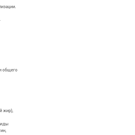
лизации.
.
и общего
й жир),
ариды
ин,