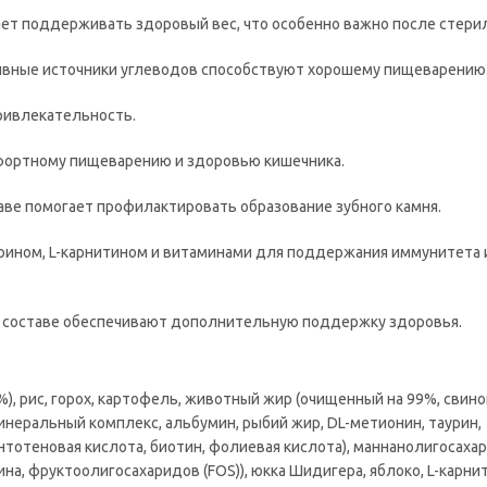
ет поддерживать здоровый вес, что особенно важно после стери
тивные источники углеводов способствуют хорошему пищеварению
ривлекательность.
мфортному пищеварению и здоровью кишечника.
аве помогает профилактировать образование зубного камня.
рином, L-карнитином и витаминами для поддержания иммунитета 
в составе обеспечивают дополнительную поддержку здоровья.
, рис, горох, картофель, животный жир (очищенный на 99%, свино
инеральный комплекс, альбумин, рыбий жир, DL-метионин, таурин,
, пантотеновая кислота, биотин, фолиевая кислота), маннанолигосах
на, фруктоолигосахаридов (FOS)), юкка Шидигера, яблоко, L-карнит