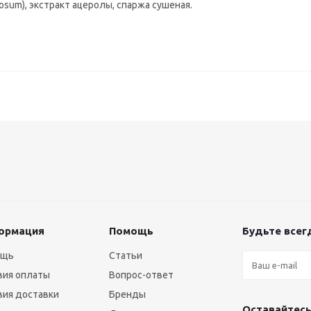
sum), экстракт ацеролы, спаржа сушеная.
ормация
Помощь
Будьте всегд
ощь
Статьи
вия оплаты
Вопрос-ответ
вия доставки
Бренды
Оставайтесь