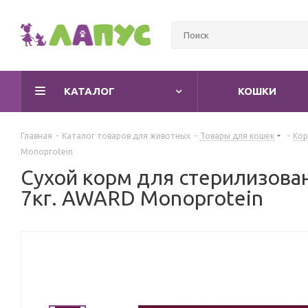
КАТАЛОГ
КОШКИ
Главная
-
Каталог товаров для животных
-
Товары для кошек
-
Кор
Monoprotein
Сухой корм для стерилизова
7кг. AWARD Monoprotein