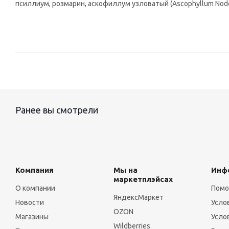
псиллиум, розмарин, аскофиллум узловатый (Ascophyllum Nodo
Ранее вы смотрели
Компания
Мы на
Инф
маркетплэйсах
О компании
Пом
ЯндексМаркет
Новости
Усло
OZON
Магазины
Усло
Wildberries