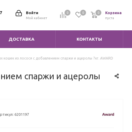
7
Войти
Корзина
0
0
0
0
Мой кабинет
пуста
ДОСТАВКА
КОНТАКТЫ
х кошек из лосося с добавлением спаржи и ацеролы 7кг. AWARD
ением спаржи и ацеролы
ртикул:
6201197