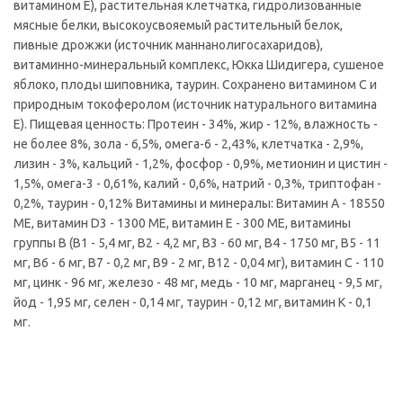
витамином E), растительная клетчатка, гидролизованные
мясные белки, высокоусвояемый растительный белок,
пивные дрожжи (источник маннанолигосахаридов),
витаминно-минеральный комплекс, Юкка Шидигера, сушеное
яблоко, плоды шиповника, таурин. Cохранено витамином С и
природным токоферолом (источник натурального витамина
Е). Пищевая ценность: Протеин - 34%, жир - 12%, влажность -
не более 8%, зола - 6,5%, омега-6 - 2,43%, клетчатка - 2,9%,
лизин - 3%, кальций - 1,2%, фосфор - 0,9%, метионин и цистин -
1,5%, омега-3 - 0,61%, калий - 0,6%, натрий - 0,3%, триптофан -
0,2%, таурин - 0,12% Витамины и минералы: Витамин А - 18550
МЕ, витамин D3 - 1300 МЕ, витамин Е - 300 МЕ, витамины
группы В (В1 - 5,4 мг, В2 - 4,2 мг, В3 - 60 мг, В4 - 1750 мг, В5 - 11
мг, В6 - 6 мг, В7 - 0,2 мг, В9 - 2 мг, В12 - 0,04 мг), витамин С - 110
мг, цинк - 96 мг, железо - 48 мг, медь - 10 мг, марганец - 9,5 мг,
йод - 1,95 мг, селен - 0,14 мг, таурин - 0,12 мг, витамин К - 0,1
мг.